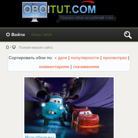
Войти
Обоев: 14018
Полная версия сайта
Сортировать обои по:
дате
|
популярности
|
просмотрах
|
комментариям
|
скачиваниям
Мультфильмы