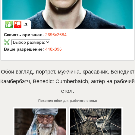
-3
Скачать оригинал:
2696x2684
Ваше разрешение:
448x896
Обои
взгляд
,
портрет
,
мужчина
,
красавчик
,
Бенедикт
Камбербэтч
,
Benedict Cumberbatch
,
актёр
на рабочий
стол.
Похожие обои для рабочего стола: