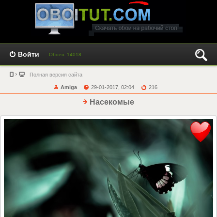
Войти
Обоев: 14018
Полная версия сайта
Amiga
29-01-2017, 02:04
216
Насекомые