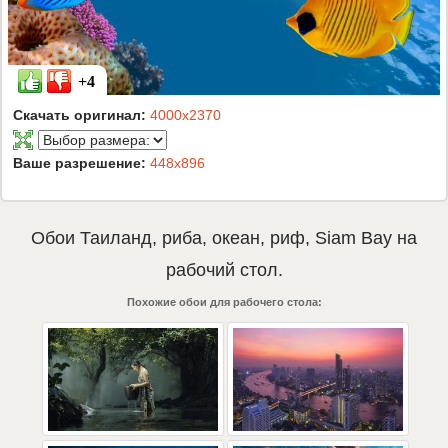
+4
Скачать оригинал:
4000x2370
Ваше разрешение:
448x896
Обои
Таиланд
,
риба
,
океан
,
риф
,
Siam Bay
на
рабочий стол.
Похожие обои для рабочего стола: