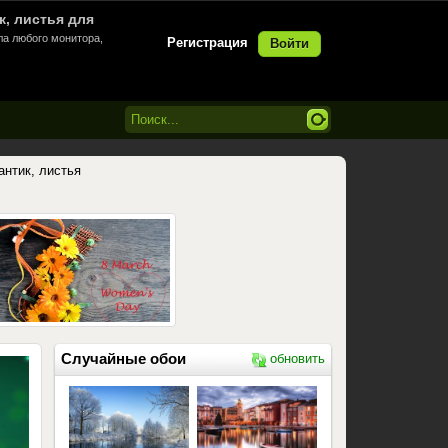
к, листья для
ла любого монитора,
Регистрация
Войти
антик, листья
Случайные обои
обновить