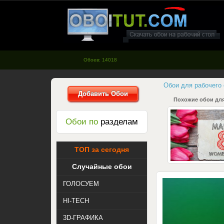
oboitut.com - Обои для рабочего
стола
Обоев: 14018
Обои для рабочего
Добавить Обои
Похожие обои для
Обои по
разделам
ТОП за сегодня
Случайные обои
ГОЛОСУЕМ
HI-TECH
3D-ГРАФИКА