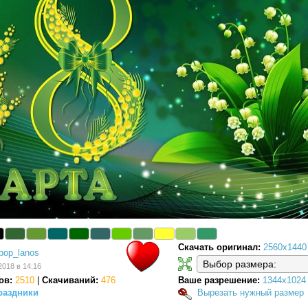
Скачать оригинал:
2560x1440
pop_lanos
2018 в 14:16
ов:
2510
|
Скачиваний:
476
Ваше разрешение:
1344x1024
раздники
Вырезать нужный размер