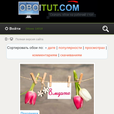
Войти
Обоев: 14018
Полная версия сайта
Сортировать обои по:
дате
|
популярности
|
просмотрах
|
комментариям
|
скачиваниям
Праздники