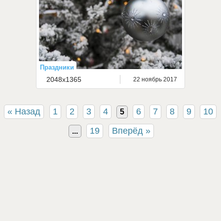
Праздники
2048x1365
22 ноябрь 2017
« Назад
1
2
3
4
6
7
8
9
10
5
19
Вперёд »
...