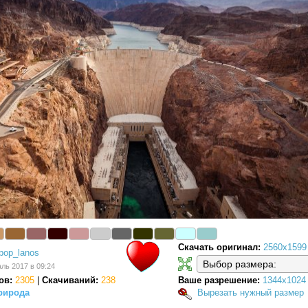
Скачать оригинал:
2560x1599
pop_lanos
ль 2017 в 09:24
ов:
2305
|
Скачиваний:
238
Ваше разрешение:
1344x1024
рирода
Вырезать нужный размер