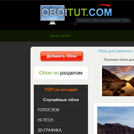
oboitut.com - Обои для рабочего
стола
Обоев: 14018
Обои для рабочего
Добавить Обои
Похожие обои для
Обои по
разделам
ТОП за сегодня
Случайные обои
ГОЛОСУЕМ
HI-TECH
3D-ГРАФИКА