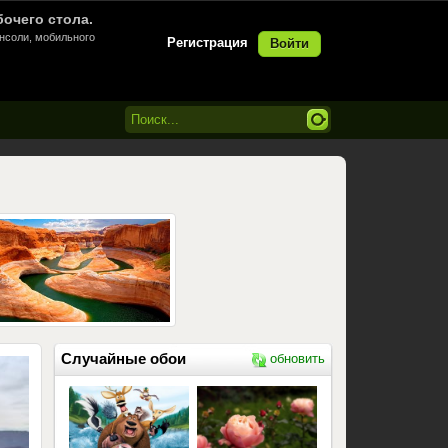
бочего стола.
онсоли, мобильного
Регистрация
Войти
Случайные обои
обновить