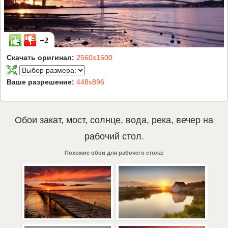
+2
Скачать оригинал:
2560x1600
Ваше разрешение:
448x896
Обои
закат
,
мост
,
солнце
,
вода
,
река
,
вечер
на
рабочий стол.
Похожие обои для рабочего стола: