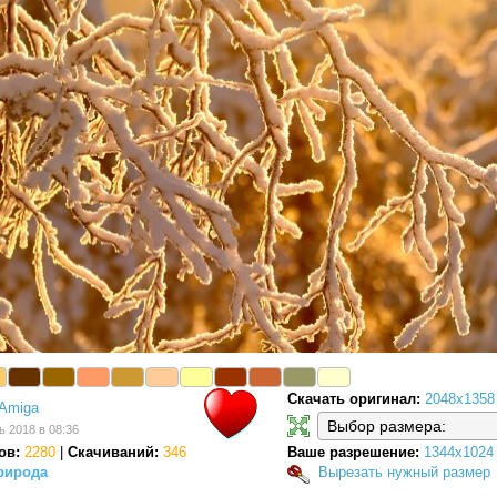
Скачать оригинал:
2048x1358
Amiga
ь 2018 в 08:36
ов:
2280
|
Скачиваний:
346
Ваше разрешение:
1344x1024
рирода
Вырезать нужный размер