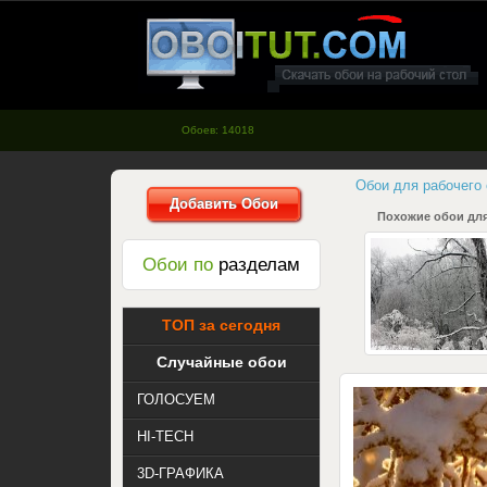
oboitut.com - Обои для рабочего
стола
Обоев: 14018
Обои для рабочего
Добавить Обои
Похожие обои для
Обои по
разделам
ТОП за сегодня
Случайные обои
ГОЛОСУЕМ
HI-TECH
3D-ГРАФИКА