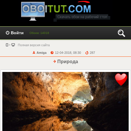
Войти
Обоев: 14018
Полная версия сайта
Amiga
12-04-2018, 08:30
287
Природа