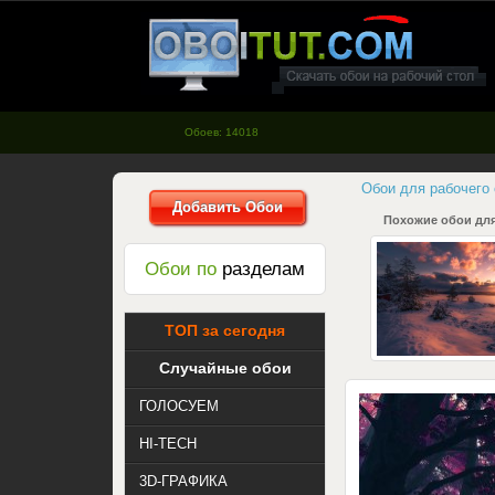
oboitut.com - Обои для рабочего
стола
Обоев: 14018
Обои для рабочего
Добавить Обои
Похожие обои для
Обои по
разделам
ТОП за сегодня
Случайные обои
ГОЛОСУЕМ
HI-TECH
3D-ГРАФИКА