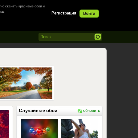
но скачать красивые обои и
ка.
Регистрация
Войти
Случайные обои
обновить