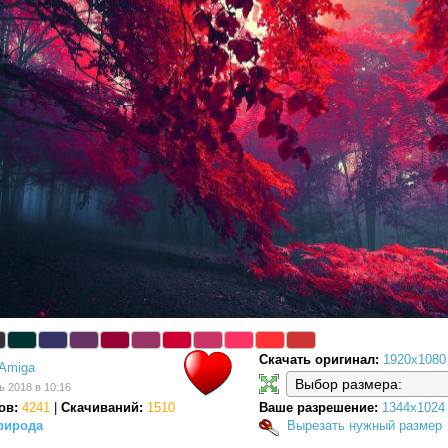
Скачать оригинал:
1920x1080
Amiga
ь 2018 в 10:16
ов:
4241
|
Скачиваний:
1510
Ваше разрешение:
1344x1024
рирода
Вырезать нужный размер