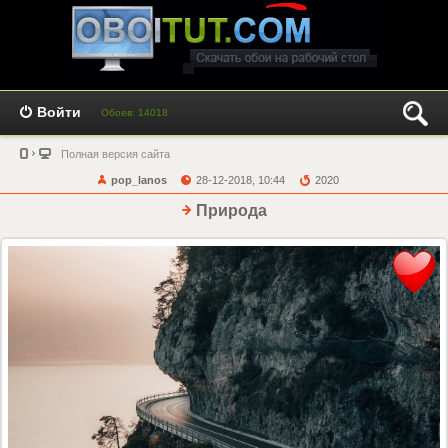
Войти
Обоев: 14018
Полная версия сайта
pop_lanos
28-12-2018, 10:44
2020
Природа