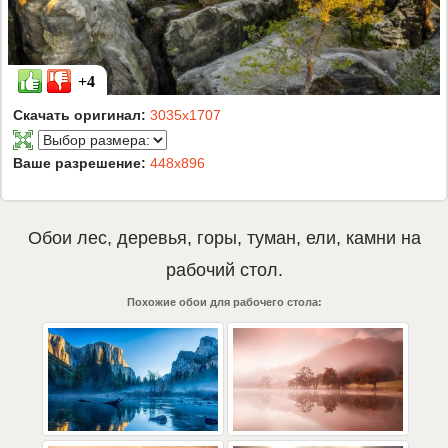
+4
Скачать оригинал:
3035x1707
Ваше разрешение:
448x896
Обои
лес
,
деревья
,
горы
,
туман
,
ели
,
камни
на
рабочий стол.
Похожие обои для рабочего стола: