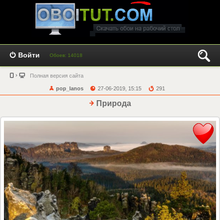
Войти
Обоев: 14018
Полная версия сайта
pop_lanos
27-06-2019, 15:15
291
Природа