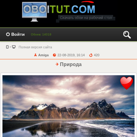
Войти
Обоев: 14018
Полная версия сайта
Amiga
22-08-2019, 16:14
420
Природа