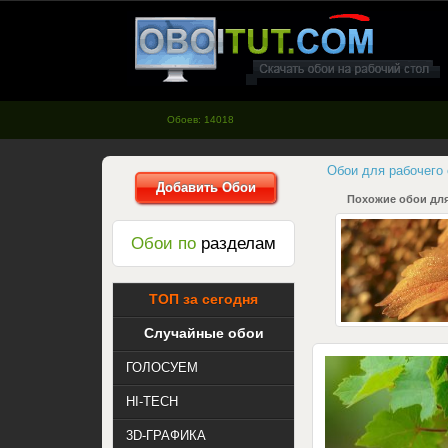
oboitut.com - Обои для рабочего
стола
Обоев: 14018
Обои для рабочего
Добавить Обои
Похожие обои для
Обои по
разделам
ТОП за сегодня
Случайные обои
ГОЛОСУЕМ
HI-TECH
3D-ГРАФИКА