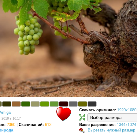
Скачать оригинал:
1920x1080
Amiga
т 2019 в 10:17
ов:
2360
|
Скачиваний:
613
Ваше разрешение:
1344x1024
рирода
Вырезать нужный размер