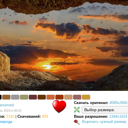
Скачать оригинал:
4000x2666
arsemed
рь 2019 в 09:25
ов:
2142
|
Скачиваний:
403
Ваше разрешение:
1344x1024
рирода
Вырезать нужный размер