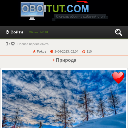
Войти
Обоев: 14018
Полная версия сайта
Fokus
2-04-2023, 02:04
110
Природа