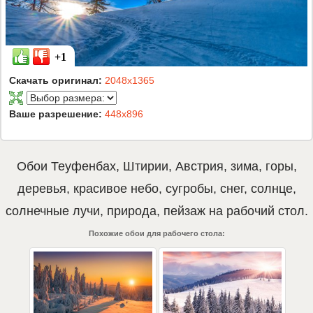
+1
Скачать оригинал:
2048x1365
Ваше разрешение:
448x896
Обои
Теуфенбах
,
Штирии
,
Австрия
,
зима
,
горы
,
деревья
,
красивое небо
,
сугробы
,
снег
,
солнце
,
солнечные лучи
,
природа
,
пейзаж
на рабочий стол.
Похожие обои для рабочего стола: