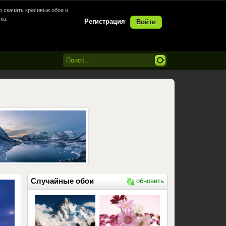
 скачать красивые обои и
ка.
Регистрация
Войти
Случайные обои
обновить