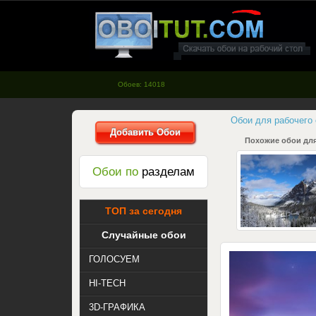
oboitut.com - Обои для рабочего
стола
Обоев: 14018
Обои для рабочего
Добавить Обои
Похожие обои для
Обои по
разделам
ТОП за сегодня
Случайные обои
ГОЛОСУЕМ
HI-TECH
3D-ГРАФИКА