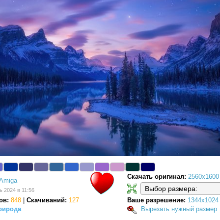
Скачать оригинал:
2560x1600
Amiga
ь 2024 в 11:56
ов:
848
|
Скачиваний:
127
Ваше разрешение:
1344x1024
рирода
Вырезать нужный размер