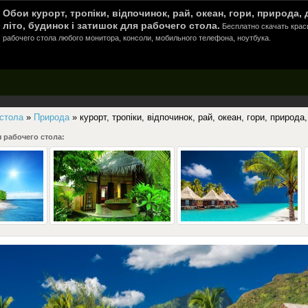
Обои курорт, тропіки, відпочинок, рай, океан, гори, природа, 
літо, будинок і затишок для рабочего стола.
Бесплатно скачать крас
рабочего стола любого монитора, консоли, мобильного телефона, ноутбука.
 стола
»
Природа
» курорт, тропіки, відпочинок, рай, океан, гори, природа
 рабочего стола: