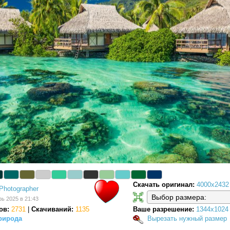
Скачать оригинал:
4000x2432
Photographer
рь 2025 в 21:43
ов:
2731
|
Скачиваний:
1135
Ваше разрешение:
1344x1024
рирода
Вырезать нужный размер