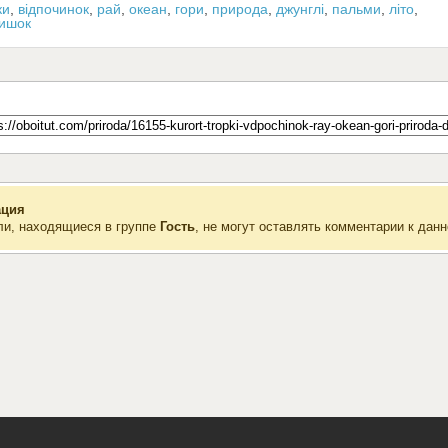
ки
,
відпочинок
,
рай
,
океан
,
гори
,
природа
,
джунглі
,
пальми
,
літо
,
тишок
ция
ли, находящиеся в группе
Гость
, не могут оставлять комментарии к данн