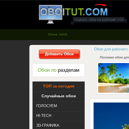
oboitut.com - Обои для рабочего
стола
Обоев: 14018
Обои для рабочего
Добавить Обои
Похожие обои для
Обои по
разделам
ТОП за сегодня
Случайные обои
ГОЛОСУЕМ
HI-TECH
3D-ГРАФИКА