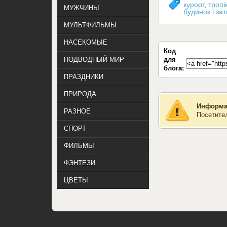
курорт
,
тропі
МУЖЧИНЫ
будинок і за
МУЛЬТФИЛЬМЫ
НАСЕКОМЫЕ
Код
для
ПОДВОДНЫЙ МИР
блога:
ПРАЗДНИКИ
ПРИРОДА
Информа
РАЗНОЕ
Посетите
СПОРТ
ФИЛЬМЫ
ФЭНТЕЗИ
ЦВЕТЫ