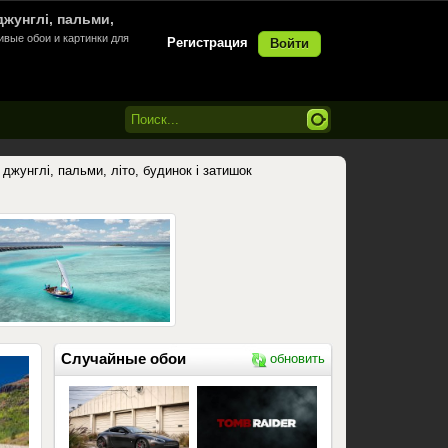
джунглі, пальми,
ивые обои и картинки для
Регистрация
Войти
, джунглі, пальми, літо, будинок і затишок
Случайные обои
обновить