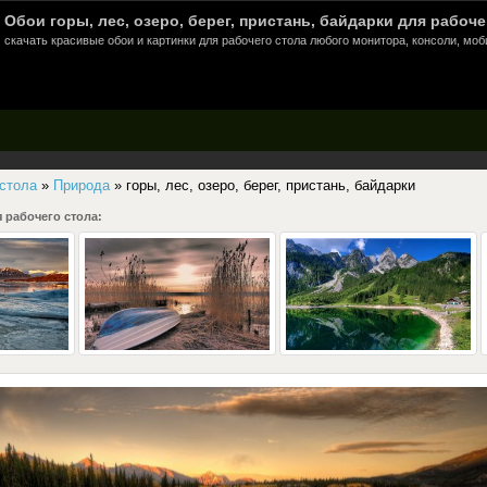
Обои горы, лес, озеро, берег, пристань, байдарки для рабоче
скачать красивые обои и картинки для рабочего стола любого монитора, консоли, моб
 стола
»
Природа
» горы, лес, озеро, берег, пристань, байдарки
 рабочего стола: