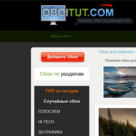
oboitut.com - Обои для рабочего
стола
Обоев: 14018
Обои для рабочего
Добавить Обои
Похожие обои для
Обои по
разделам
ТОП за сегодня
Случайные обои
ГОЛОСУЕМ
HI-TECH
3D-ГРАФИКА