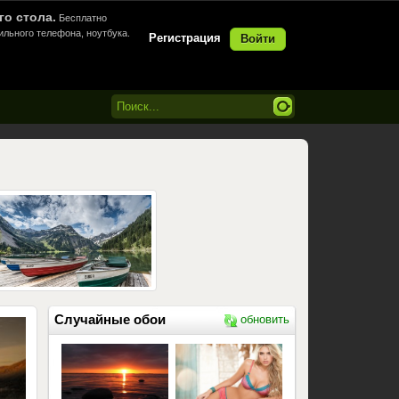
го стола.
Бесплатно
ильного телефона, ноутбука.
Регистрация
Войти
Случайные обои
обновить