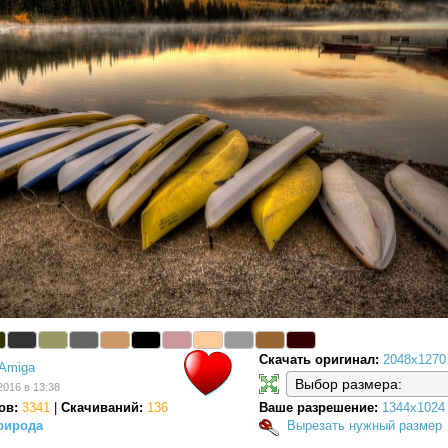
Скачать оригинал:
2048x1270
Amiga
2016 в 13:38
ов:
3341
|
Скачиваний:
136
Ваше разрешение:
1344x1024
рирода
Вырезать нужный размер