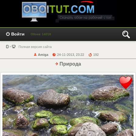
Войти
Обоев: 14018
Полная версия сайта
Amiga
24-11-2013, 23:22
192
Природа