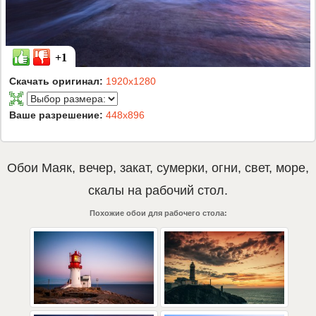
+1
Скачать оригинал:
1920x1280
Ваше разрешение:
448x896
Обои
Маяк
,
вечер
,
закат
,
сумерки
,
огни
,
свет
,
море
,
скалы
на рабочий стол.
Похожие обои для рабочего стола: