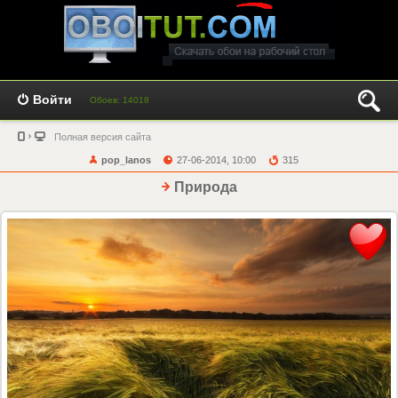
Войти
Обоев: 14018
Полная версия сайта
pop_lanos
27-06-2014, 10:00
315
Природа