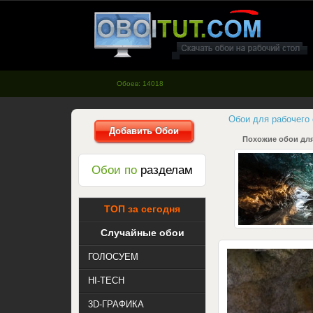
oboitut.com - Обои для рабочего
стола
Обоев: 14018
Обои для рабочего
Добавить Обои
Похожие обои для
Обои по
разделам
ТОП за сегодня
Случайные обои
ГОЛОСУЕМ
HI-TECH
3D-ГРАФИКА