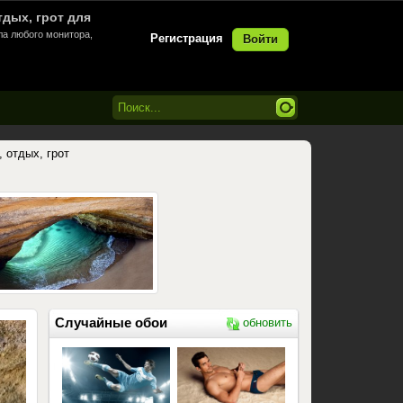
отдых, грот для
ла любого монитора,
Регистрация
Войти
, отдых, грот
Случайные обои
обновить