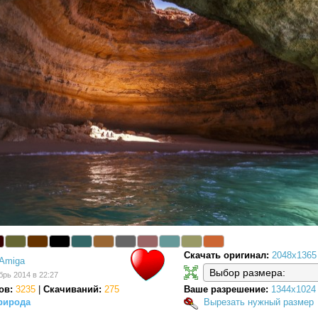
Скачать оригинал:
2048x1365
Amiga
брь 2014 в 22:27
ов:
3235
|
Скачиваний:
275
Ваше разрешение:
1344x1024
рирода
Вырезать нужный размер