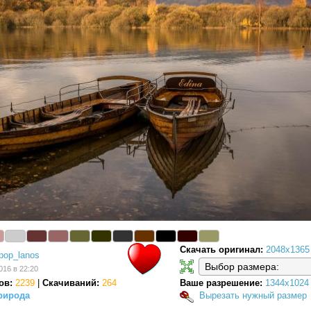
Скачать оригинал:
2048x1365
pop_lanos
016 в 22:20
ов:
2239
|
Скачиваний:
264
Ваше разрешение:
1344x1024
рирода
Вырезать нужный размер