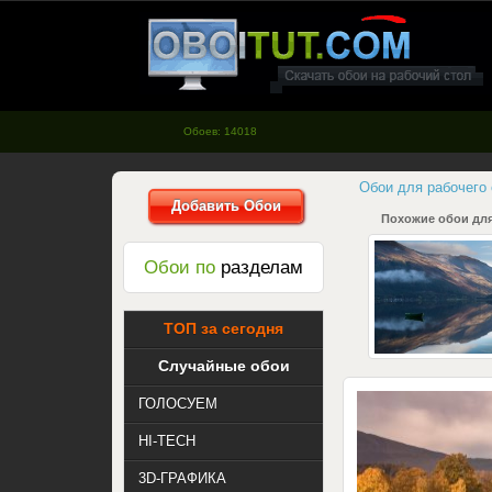
oboitut.com - Обои для рабочего
стола
Обоев: 14018
Обои для рабочего
Добавить Обои
Похожие обои для
Обои по
разделам
ТОП за сегодня
Случайные обои
ГОЛОСУЕМ
HI-TECH
3D-ГРАФИКА