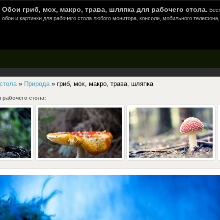
Обои гриб, мох, макро, трава, шляпка для рабочего стола.
Бесп
обои и картинки для рабочего стола любого монитора, консоли, мобильного телефона,
 стола
»
Природа
» гриб, мох, макро, трава, шляпка
 рабочего стола: