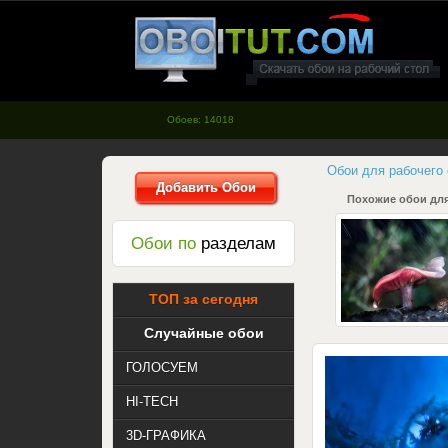
oboitut.com - Обои для рабочего
стола
Обоев: 14018
Обои для рабочего
Добавить Обои
Похожие обои для
Обои по
разделам
ТОП за сегодня
Случайные обои
ГОЛОСУЕМ
HI-TECH
3D-ГРАФИКА