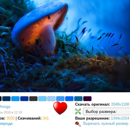
Скачать оригинал:
2048x1188
Amiga
рь 2016 в 12:18
ов:
3030
|
Скачиваний:
341
Ваше разрешение:
1344x1024
рирода
Вырезать нужный размер