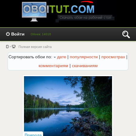
Войти
Обоев: 14018
Полная версия сайта
Сортировать обои по:
дате
|
популярности
|
просмотрах
|
комментариям
|
скачиваниям
Природа