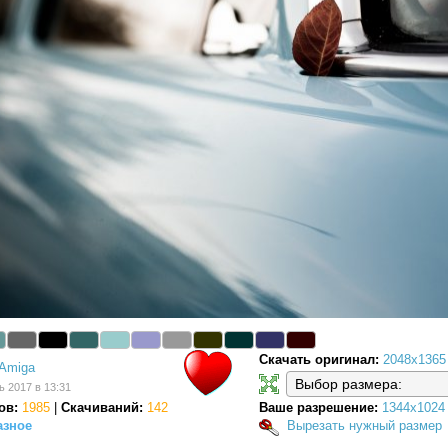
Скачать оригинал:
2048x1365
Amiga
ь 2017 в 13:31
ов:
1985
|
Скачиваний:
142
Ваше разрешение:
1344x1024
азное
Вырезать нужный размер