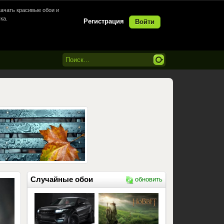
ачать красивые обои и
ка.
Регистрация
Войти
Случайные обои
обновить