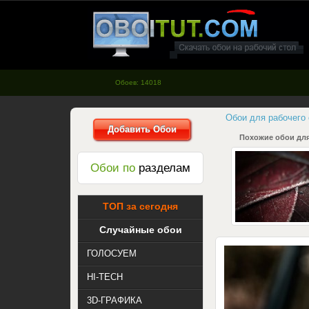
oboitut.com - Обои для рабочего
стола
Обоев: 14018
Обои для рабочего
Добавить Обои
Похожие обои для
Обои по
разделам
ТОП за сегодня
Случайные обои
ГОЛОСУЕМ
HI-TECH
3D-ГРАФИКА