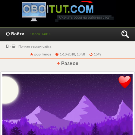
Войти
Обоев: 14018
Полная версия сайта
pop_lanos
1-10-2018, 10:58
1549
Разное