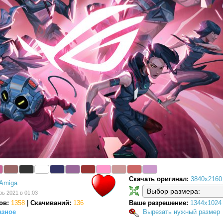
Скачать оригинал:
3840x2160
Amiga
рь 2021 в 01:03
ов:
1358
|
Скачиваний:
136
Ваше разрешение:
1344x1024
азное
Вырезать нужный размер