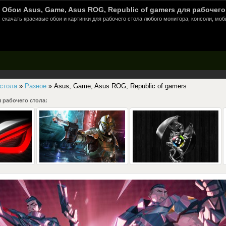
Обои Asus, Game, Asus ROG, Republic of gamers для рабочего
скачать красивые обои и картинки для рабочего стола любого монитора, консоли, моб
 стола
»
Разное
» Asus, Game, Asus ROG, Republic of gamers
 рабочего стола: