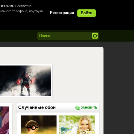
 стола.
Бесплатно
ильного телефона, ноутбука.
Регистрация
Войти
Случайные обои
обновить