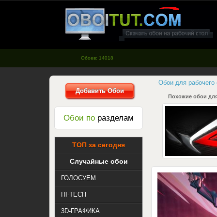
oboitut.com - Обои для рабочего
стола
Обоев: 14018
Обои для рабочего
Добавить Обои
Похожие обои для
Обои по
разделам
ТОП за сегодня
Случайные обои
ГОЛОСУЕМ
HI-TECH
3D-ГРАФИКА