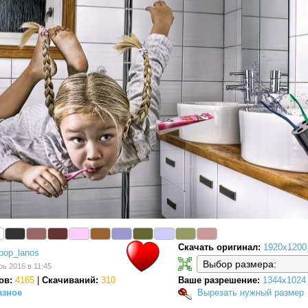
Скачать оригинал:
1920x1200
pop_lanos
рь 2016 в 11:45
ов:
4165
|
Скачиваний:
310
Ваше разрешение:
1344x1024
азное
Вырезать нужный размер