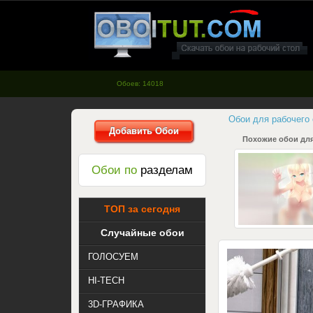
oboitut.com - Обои для рабочего
стола
Обоев: 14018
Обои для рабочего
Добавить Обои
Похожие обои для
Обои по
разделам
ТОП за сегодня
Случайные обои
ГОЛОСУЕМ
HI-TECH
3D-ГРАФИКА