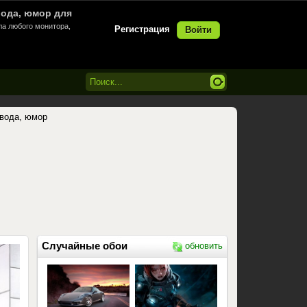
 вода, юмор для
ла любого монитора,
Регистрация
Войти
 вода, юмор
Случайные обои
обновить