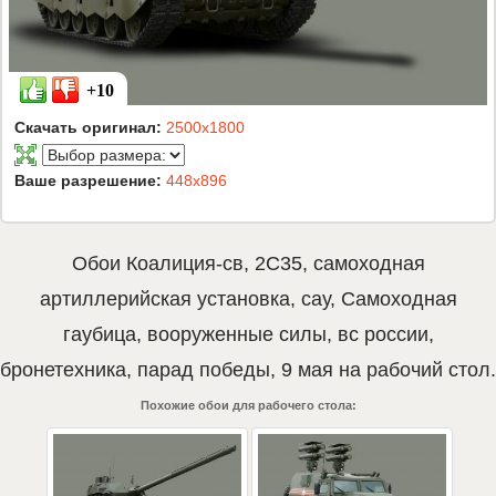
+10
Скачать оригинал:
2500x1800
Ваше разрешение:
448x896
Обои
Коалиция-св
,
2С35
,
самоходная
артиллерийская установка
,
сау
,
Самоходная
гаубица
,
вооруженные силы
,
вс россии
,
бронетехника
,
парад победы
,
9 мая
на рабочий стол.
Похожие обои для рабочего стола: