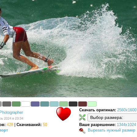
Скачать оригинал:
2560x1600
Photographer
рь 2024 в 23:34
ов:
428
|
Скачиваний:
50
Ваше разрешение:
1344x1024
порт
Вырезать нужный размер