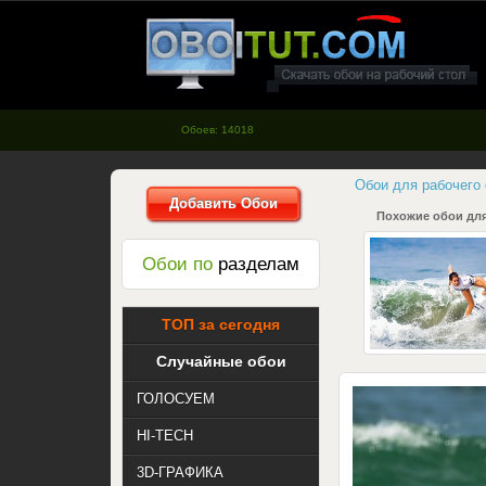
oboitut.com - Обои для рабочего
стола
Обоев: 14018
Обои для рабочего
Добавить Обои
Похожие обои для
Обои по
разделам
ТОП за сегодня
Случайные обои
ГОЛОСУЕМ
HI-TECH
3D-ГРАФИКА