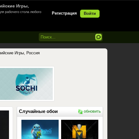
ийские Игры,
ля рабочего стола любого
Регистрация
Войти
пийские Игры, Россия
Случайные обои
обновить