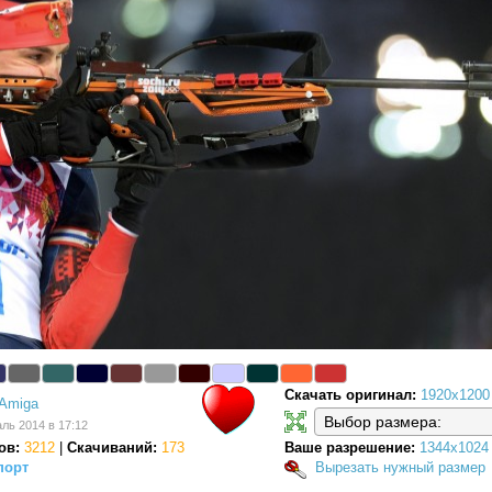
Скачать оригинал:
1920x1200
Amiga
ль 2014 в 17:12
ов:
3212
|
Скачиваний:
173
Ваше разрешение:
1344x1024
порт
Вырезать нужный размер