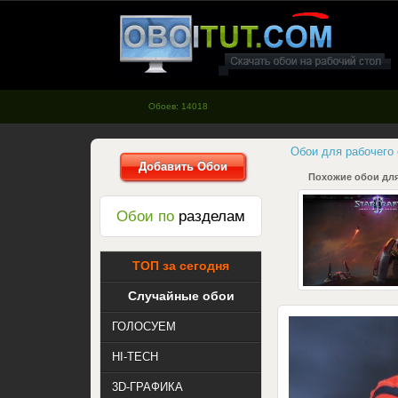
oboitut.com - Обои для рабочего
стола
Обоев: 14018
Обои для рабочего
Добавить Обои
Похожие обои для
Обои по
разделам
ТОП за сегодня
Случайные обои
ГОЛОСУЕМ
HI-TECH
3D-ГРАФИКА