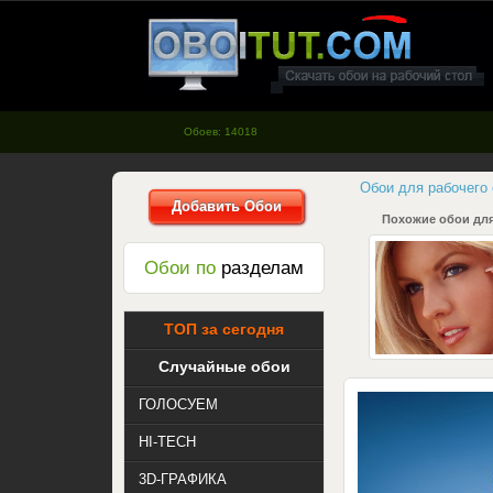
oboitut.com - Обои для рабочего
стола
Обоев: 14018
Обои для рабочего
Добавить Обои
Похожие обои для
Обои по
разделам
ТОП за сегодня
Случайные обои
ГОЛОСУЕМ
HI-TECH
3D-ГРАФИКА