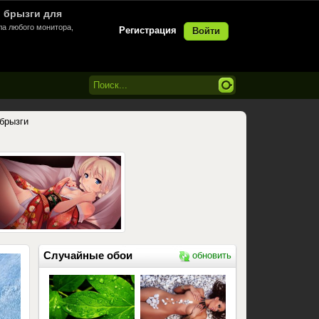
и, брызги для
ла любого монитора,
Регистрация
Войти
 брызги
Случайные обои
обновить