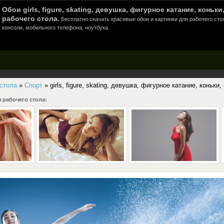
Обои girls, figure, skating, девушка, фигурное катание, коньк
рабочего стола.
Бесплатно скачать красивые обои и картинки для рабочего сто
консоли, мобильного телефона, ноутбука.
 стола
»
Спорт
» girls, figure, skating, девушка, фигурное катание, коньки,
 рабочего стола: