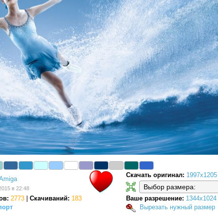
Скачать оригинал:
1997x1205
Amiga
2015 в 22:48
ов:
2773
|
Скачиваний:
183
Ваше разрешение:
1344x1024
порт
Вырезать нужный размер