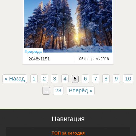
Природа
2048x1151
05 февраль 2018
« Назад
1
2
3
4
6
7
8
9
10
5
28
Вперёд »
...
Навигация
ТОП за сегодня