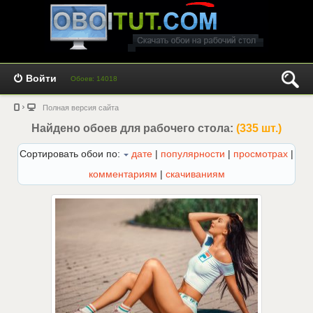
Войти
Обоев: 14018
Полная версия сайта
Найдено обоев для рабочего стола:
(335 шт.)
Сортировать обои по:
дате
|
популярности
|
просмотрах
|
комментариям
|
скачиваниям