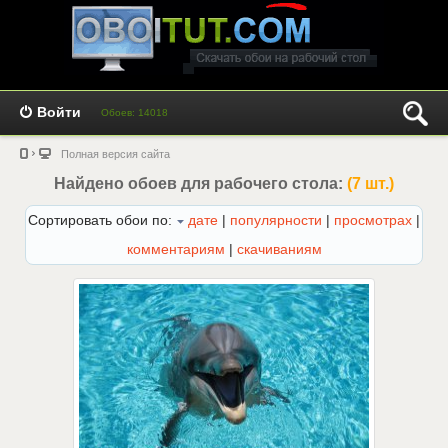
Войти
Обоев: 14018
Полная версия сайта
Найдено обоев для рабочего стола:
(7 шт.)
Сортировать обои по:
дате
|
популярности
|
просмотрах
|
комментариям
|
скачиваниям