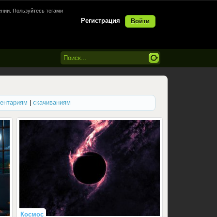
нии. Пользуйтесь тегами
Регистрация
Войти
ентариям
|
скачиваниям
Космос