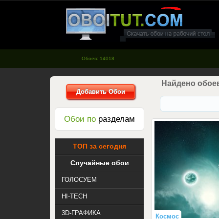
oboitut.com - Обои для рабочего
стола
Обоев: 14018
Найдено обоев
Добавить Обои
Обои по
разделам
ТОП за сегодня
Случайные обои
ГОЛОСУЕМ
HI-TECH
3D-ГРАФИКА
Космос