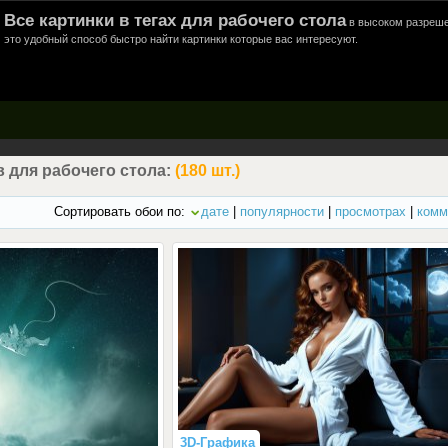
Все картинки в тегах для рабочего стола
в высоком разреше
это удобный способ быстро найти картинки которые вас интересуют.
 для рабочего стола:
(180 шт.)
Сортировать обои по:
дате
|
популярности
|
просмотрах
|
комм
3D-Графика