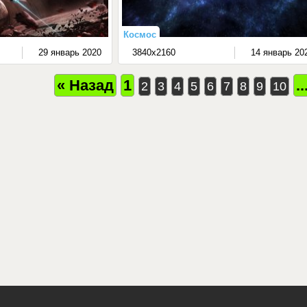
Космос
29 январь 2020
3840x2160
14 январь 20
« Назад
1
..
2
3
4
5
6
7
8
9
10