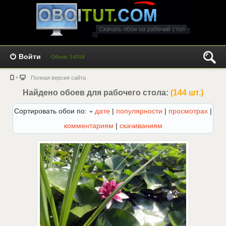
Войти
Обоев: 14018
Полная версия сайта
Найдено обоев для рабочего стола:
(144 шт.)
Сортировать обои по:
дате
|
популярности
|
просмотрах
|
комментариям
|
скачиваниям