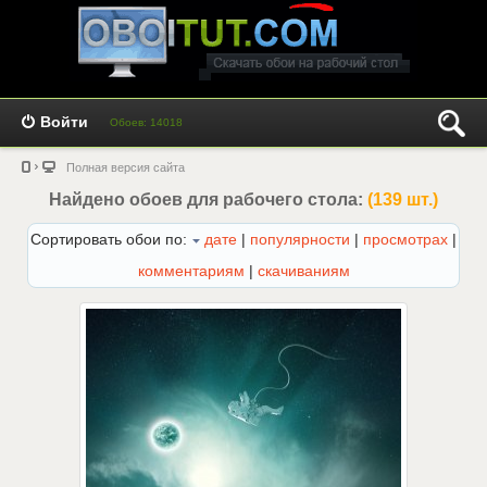
Войти
Обоев: 14018
Полная версия сайта
Найдено обоев для рабочего стола:
(139 шт.)
Сортировать обои по:
дате
|
популярности
|
просмотрах
|
комментариям
|
скачиваниям