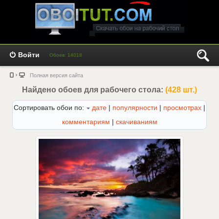
Войти
Обоев: 14018
Полная версия сайта
Найдено обоев для рабочего стола:
(428 шт.)
Сортировать обои по:
дате
|
популярности
|
просмотрах
|
комментариям
|
скачиваниям