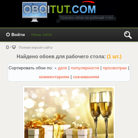
Войти
Обоев: 14018
Полная версия сайта
Найдено обоев для рабочего стола:
(1 шт.)
Сортировать обои по:
дате
|
популярности
|
просмотрах
|
комментариям
|
скачиваниям