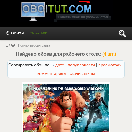
Войти
Обоев: 14018
Полная версия сайта
Найдено обоев для рабочего стола:
(4 шт.)
Сортировать обои по:
дате
|
популярности
|
просмотрах
|
комментариям
|
скачиваниям