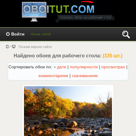
Войти
Обоев: 14018
Полная версия сайта
Найдено обоев для рабочего стола:
(335 шт.)
Сортировать обои по:
дате
|
популярности
|
просмотрах
|
комментариям
|
скачиваниям