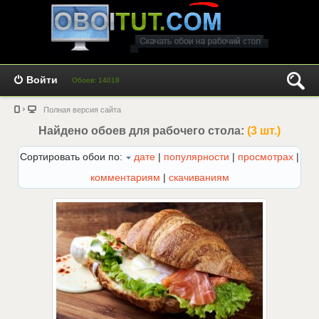
Войти
Обоев: 14018
Полная версия сайта
Найдено обоев для рабочего стола:
(3 шт.)
Сортировать обои по:
дате
|
популярности
|
просмотрах
|
комментариям
|
скачиваниям