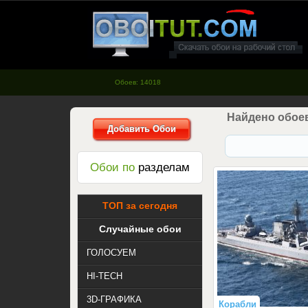
oboitut.com - Обои для рабочего
стола
Обоев: 14018
Найдено обоев
Добавить Обои
Обои по
разделам
ТОП за сегодня
Случайные обои
ГОЛОСУЕМ
HI-TECH
3D-ГРАФИКА
Корабли