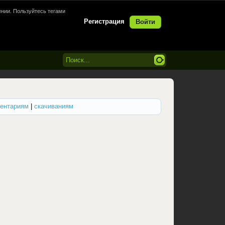
нии. Пользуйтесь тегами
Регистрация
Войти
ентариям
|
скачиваниям