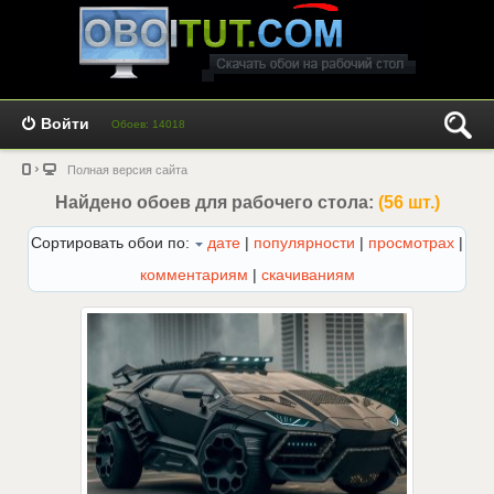
Войти
Обоев: 14018
Полная версия сайта
Найдено обоев для рабочего стола:
(56 шт.)
Сортировать обои по:
дате
|
популярности
|
просмотрах
|
комментариям
|
скачиваниям