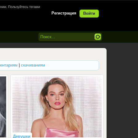
нии. Пользуйтесь тегами
Регистрация
Войти
ентариям
|
скачиваниям
Девушки