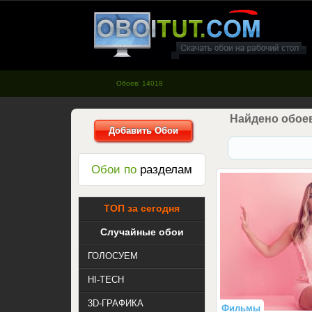
oboitut.com - Обои для рабочего
стола
Обоев: 14018
Найдено обоев
Добавить Обои
Обои по
разделам
ТОП за сегодня
Случайные обои
ГОЛОСУЕМ
HI-TECH
3D-ГРАФИКА
Фильмы