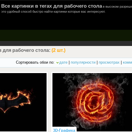
Все картинки в тегах для рабочего стола
в высоком разреше
это удобный способ быстро найти картинки которые вас интересуют.
 для рабочего стола:
(2 шт.)
Сортировать обои по:
дате
|
популярности
|
просмотрах
|
комм
3D-Графика