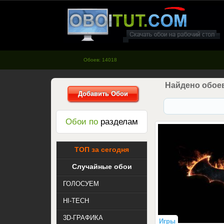
oboitut.com - Обои для рабочего
стола
Обоев: 14018
Найдено обоев
Добавить Обои
Обои по
разделам
ТОП за сегодня
Случайные обои
ГОЛОСУЕМ
HI-TECH
3D-ГРАФИКА
Игры