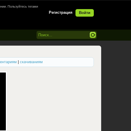
нии. Пользуйтесь тегами
Регистрация
Войти
ентариям
|
скачиваниям