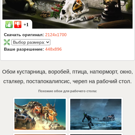
+1
Скачать оригинал:
2124x1700
Ваше разрешение:
448x896
Обои
кустарница
,
воробей
,
птица
,
натюрморт
,
окно
,
сталкер
,
постапокалипсис
,
череп
на рабочий стол.
Похожие обои для рабочего стола: